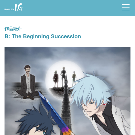
Prod
uctio
作品紹介
n I.G
B: The Beginning Succession