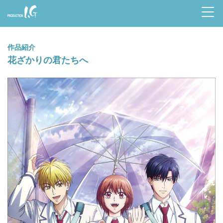
Prod
uctio
作品紹介
n I.G
花ざかりの君たちへ