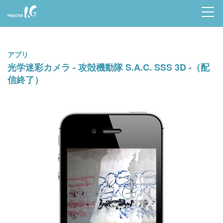
Prod
uctio
アプリ
n I.G
光学迷彩カメラ - 攻殻機動隊 S.A.C. SSS 3D -（配
信終了）