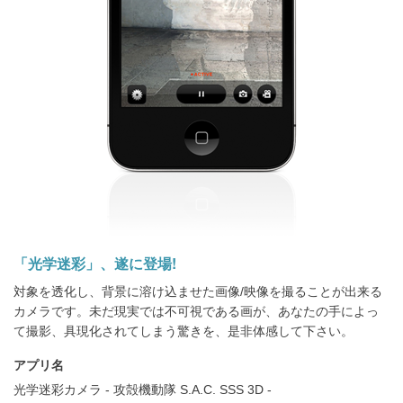
「光学迷彩」、遂に登場!
対象を透化し、背景に溶け込ませた画像/映像を撮ることが出来る
カメラです。未だ現実では不可視である画が、あなたの手によっ
て撮影、具現化されてしまう驚きを、是非体感して下さい。
アプリ名
光学迷彩カメラ - 攻殻機動隊 S.A.C. SSS 3D -