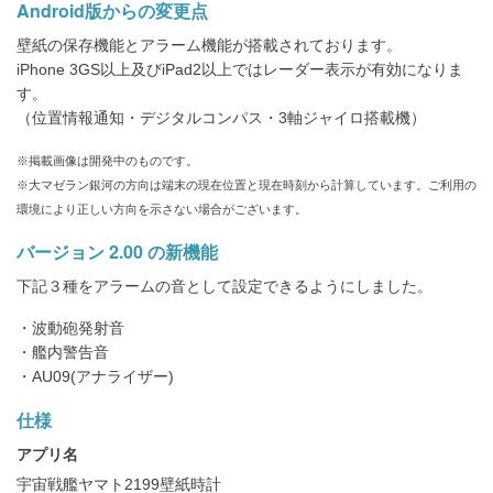
Android版からの変更点
壁紙の保存機能とアラーム機能が搭載されております。
iPhone 3GS以上及びiPad2以上ではレーダー表示が有効になりま
す。
（位置情報通知・デジタルコンパス・3軸ジャイロ搭載機）
※掲載画像は開発中のものです。
※大マゼラン銀河の方向は端末の現在位置と現在時刻から計算しています。ご利用の
環境により正しい方向を示さない場合がございます。
バージョン 2.00 の新機能
下記３種をアラームの音として設定できるようにしました。
・波動砲発射音
・艦内警告音
・AU09(アナライザー)
仕様
アプリ名
宇宙戦艦ヤマト2199壁紙時計