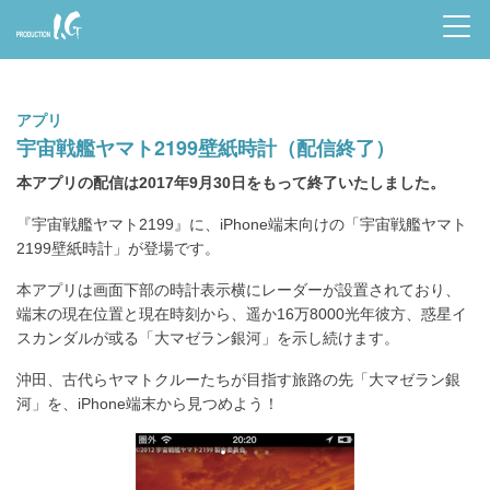
Prod
uctio
アプリ
n I.G
宇宙戦艦ヤマト2199壁紙時計（配信終了）
本アプリの配信は2017年9月30日をもって終了いたしました。
『宇宙戦艦ヤマト2199』に、iPhone端末向けの「宇宙戦艦ヤマト
2199壁紙時計」が登場です。
本アプリは画面下部の時計表示横にレーダーが設置されており、
端末の現在位置と現在時刻から、遥か16万8000光年彼方、惑星イ
スカンダルが或る「大マゼラン銀河」を示し続けます。
沖田、古代らヤマトクルーたちが目指す旅路の先「大マゼラン銀
河」を、iPhone端末から見つめよう！