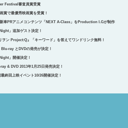
r Festival審査員賞受賞
画賞で最優秀映画賞を受賞！
アニメコンテンツ「NEXT A-Class」をProduction I.Gが制作
G Night」追加ゲスト決定！
ン Project:Q』「キーワード」を答えてワンドリンク無料！
rk』Blu-ray とDVDの発売が決定！
 Night」開催決定！
y & DVD 2013年1月25日発売決定！
最終回上映イベント10/26開催決定！