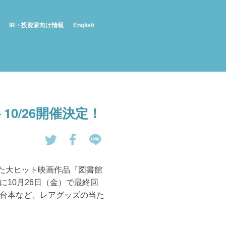
IR・投資家向け情報
English
0/26開催決定！
tw
Fa
LI
eet
ce
NE
した大ヒット映画作品『図書館
す
bo
で
10月26日（金）で最終回
る
ok
送
台本など、レアグッズの当た
で
る
シ
ェ