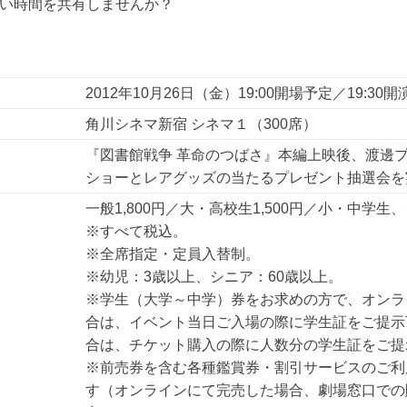
い時間を共有しませんか？
2012年10月26日（金）19:00開場予定／19:30
角川シネマ新宿 シネマ１（300席）
『図書館戦争 革命のつばさ』本編上映後、渡邊
ショーとレアグッズの当たるプレゼント抽選会を
一般1,800円／大・高校生1,500円／小・中学生、
※すべて税込。
※全席指定・定員入替制。
※幼児：3歳以上、シニア：60歳以上。
※学生（大学～中学）券をお求めの方で、オンラ
合は、イベント当日ご入場の際に学生証をご提示
合は、チケット購入の際に人数分の学生証をご提
※前売券を含む各種鑑賞券・割引サービスのご利
す（オンラインにて完売した場合、劇場窓口での