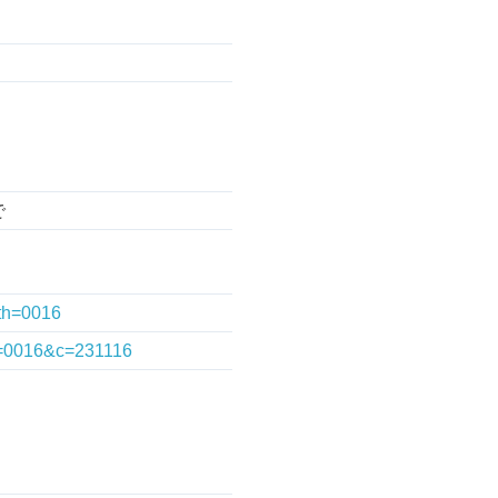
で
?th=0016
th=0016&c=231116