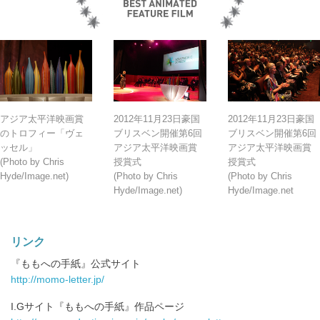
アジア太平洋映画賞
2012年11月23日豪国
2012年11月23日豪国
のトロフィー「ヴェ
ブリスベン開催第6回
ブリスベン開催第6回
ッセル」
アジア太平洋映画賞
アジア太平洋映画賞
(Photo by Chris
授賞式
授賞式
Hyde/Image.net)
(Photo by Chris
(Photo by Chris
Hyde/Image.net)
Hyde/Image.net
リンク
『ももへの手紙』公式サイト
http://momo-letter.jp/
I.Gサイト『ももへの手紙』作品ページ