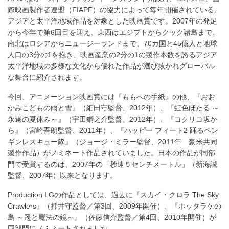
際映画製作者連盟（FIAPF）の協力によって毎年開催されている、
る
アジアと太平洋地域作品を対象とした映画賞です。2007年の発足
から今年で第6回目を迎え、東西はエジプトからクック諸島まで、
南北はロシアからニュージーランドまで、70カ国と45億人と地球
人口の3分の1を抱き、映画産業の2分の1の製作本数を誇るアジア
太平洋地域の多様な文化から優れた作品が選び抜かれグローバル
な舞台に紹介されます。
今回、アニメーション映画賞には『ももへの手紙』の他、『おお
かみこどもの雨と雪』（細田守監督、2012年）、『虹色ほたる ～
永遠の夏休み～』（宇田鋼之介監督、2012年）、『コクリコ坂か
ら』（宮崎吾朗監督、2011年）、『ハッピー フィート2 踊るペン
ギンレスキュー隊』（ジョージ・ミラー監督、2011年 豪米共同
製作作品）がノミネート作品されていました。日本の作品が同部
門で受賞するのは、2007年の「秒速５センチメートル」（新海誠
監督、2007年）以来となります。
Production I.Gの作品としては、過去に『スカイ・クロラ The Sky
Crawlers』（押井守監督／第3回、2009年開催）、『ホッタラケの
島 ～遥と魔法の鏡～』（佐藤信介監督／第4回、2010年開催）が
同部門にノミネートされました。