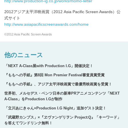
http://www.production-ig.co.jp/works/momo-letter
2012アジア太平洋映画賞（2012 Asia Pacific Screen Awards）公
式サイト
http://www.asiapacificscreenawards.com/home
©2012 Asia Pacific Screen Awards
他のニュース
「NEXT A-Class展with Production I.G」開催決定！
『ももへの手紙』第8回 Mon Premier Festival審査員賞受賞
『ももへの手紙』、アジア太平洋映画賞で最優秀映画賞を受賞！
世界初、メルセデス・ベンツ日本の新車PRアニメコンテンツ「NEXT
A-Class」をProduction I.Gが制作
「立川あにきゃん×Production I.G Night」追加ゲスト決定！
「武蔵野カンプス」×『ヱヴァンゲリヲン Project:Q』「キーワード」
を答えてワンドリンク無料！