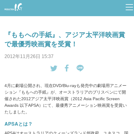
Prod
uctio
『ももへの手紙』、アジア太平洋映画賞
n I.G
で最優秀映画賞を受賞！
2012年11月26日 15:37
tw
Fa
LI
eet
ce
NE
4月に劇場公開され、現在DVD/Blu-rayも発売中の劇場用アニメー
す
bo
で
ション『ももへの手紙』が、オーストラリアのブリスベンにて開
る
ok
送
催された2012アジア太平洋映画賞（2012 Asia Pacific Screen
で
る
Awards 以下APSA）にて、最優秀アニメーション映画賞を受賞い
シ
たしました。
ェ
APSAとは？
ア
す
APSAはオーストラリアのクィーンズランド州政府、ユネスコ、国