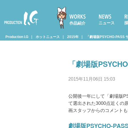
ニュース
作品紹介
Prod
Production I.G
ホットニュース
2015年
「劇場版PSYCHO-PAS
uctio
「劇場版PSYCH
n I.G
2015年11月06日 15:03
公開後一年にして「劇場版PSYC
て選出された3000点近く
画スタッフからのコメントも
劇場版PSYCHO-PA