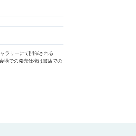
ア
す
る
ギャラリーにて開催される
(※会場での発売仕様は書店での