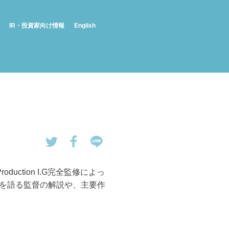
IR・投資家向け情報
English
！
tw
Fa
LI
eet
ce
NE
ction I.G完全監修によっ
す
bo
で
どを語る監督の解説や、主要作
る
ok
送
で
る
シ
ェ