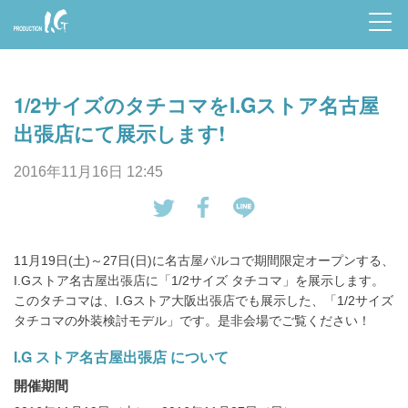
Prod
uctio
1/2サイズのタチコマをI.Gストア名古屋
n I.G
出張店にて展示します!
2016年11月16日 12:45
tw
Fa
LI
eet
ce
NE
11月19日(土)～27日(日)に名古屋パルコで期間限定オープンする、
す
bo
で
I.Gストア名古屋出張店に「1/2サイズ タチコマ」を展示します。
る
ok
送
このタチコマは、I.Gストア大阪出張店でも展示した、「1/2サイズ
で
る
タチコマの外装検討モデル」です。是非会場でご覧ください！
シ
I.G ストア名古屋出張店 について
ェ
ア
開催期間
す