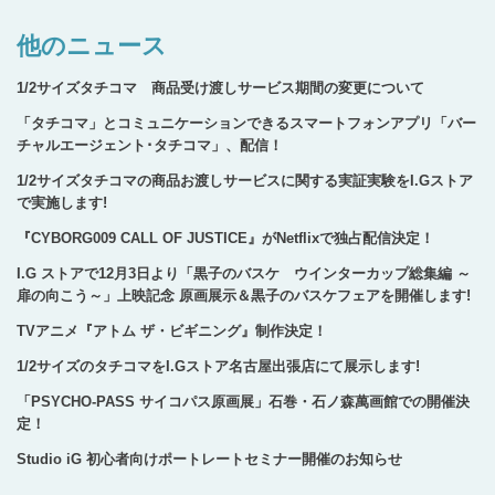
他のニュース
1/2サイズタチコマ 商品受け渡しサービス期間の変更について
「タチコマ」とコミュニケーションできるスマートフォンアプリ「バー
チャルエージェント･タチコマ」、配信！
1/2サイズタチコマの商品お渡しサービスに関する実証実験をI.Gストア
で実施します!
『CYBORG009 CALL OF JUSTICE』がNetflixで独占配信決定！
I.G ストアで12月3日より「黒子のバスケ ウインターカップ総集編 ～
扉の向こう～」上映記念 原画展示＆黒子のバスケフェアを開催します!
TVアニメ『アトム ザ・ビギニング』制作決定！
1/2サイズのタチコマをI.Gストア名古屋出張店にて展示します!
「PSYCHO-PASS サイコパス原画展」石巻・石ノ森萬画館での開催決
定！
Studio iG 初心者向けポートレートセミナー開催のお知らせ