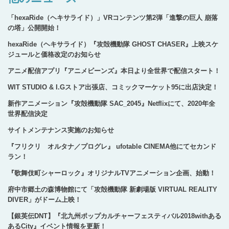
「hexaRide（ヘキサライド）」VRコンテンツ第2弾「進撃の巨人 崩落
の塔」公開開始！
hexaRide（ヘキサライド）『攻殻機動隊 GHOST CHASER』上映スケ
ジュールと価格改定のお知らせ
アニメ配信アプリ『アニメビーンズ』本日より全世界で配信スタート！
WIT STUDIO & I.Gストア出張店、コミックマーケット95に出店決定！
新作アニメーション『攻殻機動隊 SAC_2045』Netflixにて、2020年全
世界配信決定
サイトメンテナンス実施のお知らせ
『フリクリ オルタナ／プログレ』 ufotable CINEMA他にてセカンド
ラン！
『歌舞伎町シャーロック』オリジナルTVアニメーション企画、始動！
府中市郷土の森博物館にて「攻殻機動隊 新劇場版 VIRTUAL REALITY
DIVER」がドーム上映！
【銀英伝DNT】『北九州ポップカルチャーフェスティバル2018withある
あるCity』イベント情報を更新！