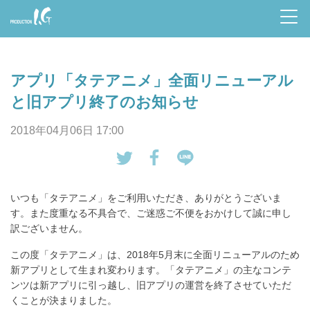
Prod
uctio
アプリ「タテアニメ」全面リニューアル
n I.G
と旧アプリ終了のお知らせ
2018年04月06日 17:00
tw
Fa
LI
eet
ce
NE
いつも「タテアニメ」をご利用いただき、ありがとうございま
す
bo
で
す。また度重なる不具合で、ご迷惑ご不便をおかけして誠に申し
る
ok
送
訳ございません。
で
る
この度「タテアニメ」は、2018年5月末に全面リニューアルのため
シ
新アプリとして生まれ変わります。「タテアニメ」の主なコンテ
ェ
ンツは新アプリに引っ越し、旧アプリの運営を終了させていただ
ア
くことが決まりました。
す