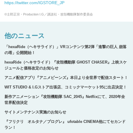
https://twitter.com/IGSTORE_JP
©士郎正宗・Production I.G／講談社・攻殻機動隊製作委員会
他のニュース
「hexaRide（ヘキサライド）」VRコンテンツ第2弾「進撃の巨人 崩落
の塔」公開開始！
hexaRide（ヘキサライド）『攻殻機動隊 GHOST CHASER』上映スケ
ジュールと価格改定のお知らせ
アニメ配信アプリ『アニメビーンズ』本日より全世界で配信スタート！
WIT STUDIO & I.Gストア出張店、コミックマーケット95に出店決定！
新作アニメーション『攻殻機動隊 SAC_2045』Netflixにて、2020年全
世界配信決定
サイトメンテナンス実施のお知らせ
『フリクリ オルタナ／プログレ』 ufotable CINEMA他にてセカンド
ラン！