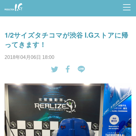
Prod
uctio
1/2サイズタチコマが渋谷 I.Gストアに帰
n I.G
ってきます！
2018年04月06日 18:00
tw
Fa
LI
eet
ce
NE
す
bo
で
る
ok
送
で
る
シ
ェ
ア
す