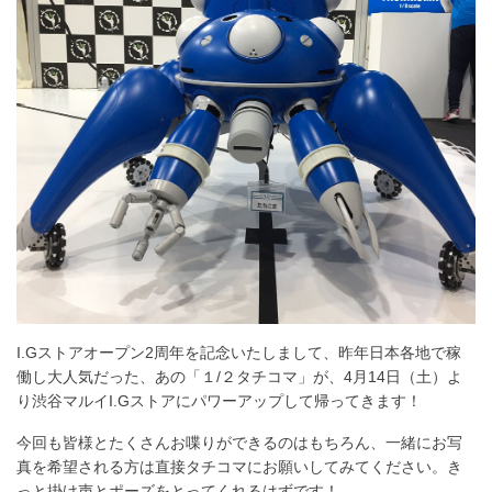
る
I.Gストアオープン2周年を記念いたしまして、昨年日本各地で稼
働し大人気だった、あの「１/２タチコマ」が、4月14日（土）よ
り渋谷マルイI.Gストアにパワーアップして帰ってきます！
今回も皆様とたくさんお喋りができるのはもちろん、一緒にお写
真を希望される方は直接タチコマにお願いしてみてください。き
っと掛け声とポーズをとってくれるはずです！