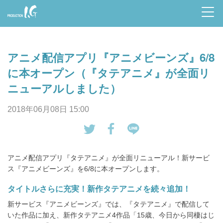
Prod
uctio
アニメ配信アプリ『アニメビーンズ』6/8
n I.G
に本オープン（『タテアニメ』が全面リ
ニューアルしました）
2018年06月08日 15:00
tw
Fa
LI
eet
ce
NE
アニメ配信アプリ『タテアニメ』が全面リニューアル！新サービ
す
bo
で
ス『アニメビーンズ』を6/8に本オープンします。
る
ok
送
タイトルさらに充実！新作タテアニメを続々追加！
で
る
シ
新サービス『アニメビーンズ』では、『タテアニメ』で配信して
ェ
いた作品に加え、新作タテアニメ4作品「15歳、今日から同棲はじ