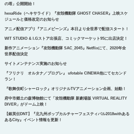
の塔」公開開始！
hexaRide（ヘキサライド）『攻殻機動隊 GHOST CHASER』上映スケ
ジュールと価格改定のお知らせ
アニメ配信アプリ『アニメビーンズ』本日より全世界で配信スタート！
WIT STUDIO & I.Gストア出張店、コミックマーケット95に出店決定！
新作アニメーション『攻殻機動隊 SAC_2045』Netflixにて、2020年全
世界配信決定
サイトメンテナンス実施のお知らせ
『フリクリ オルタナ／プログレ』 ufotable CINEMA他にてセカンド
ラン！
『歌舞伎町シャーロック』オリジナルTVアニメーション企画、始動！
府中市郷土の森博物館にて「攻殻機動隊 新劇場版 VIRTUAL REALITY
DIVER」がドーム上映！
【銀英伝DNT】『北九州ポップカルチャーフェスティバル2018withある
あるCity』イベント情報を更新！