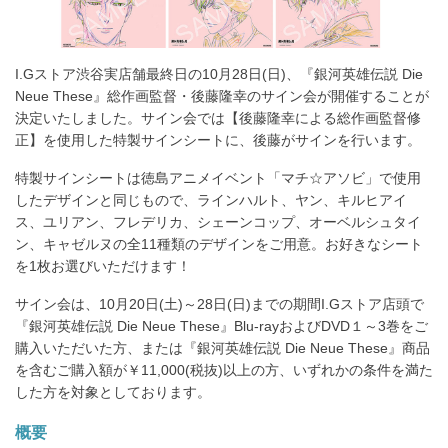
る
I.Gストア渋谷実店舗最終日の10月28日(日)、『銀河英雄伝説 Die
Neue These』総作画監督・後藤隆幸のサイン会が開催することが
決定いたしました。サイン会では【後藤隆幸による総作画監督修
正】を使用した特製サインシートに、後藤がサインを行います。
特製サインシートは徳島アニメイベント「マチ☆アソビ」で使用
したデザインと同じもので、ラインハルト、ヤン、キルヒアイ
ス、ユリアン、フレデリカ、シェーンコップ、オーベルシュタイ
ン、キャゼルヌの全11種類のデザインをご用意。お好きなシート
を1枚お選びいただけます！
サイン会は、10月20日(土)～28日(日)までの期間I.Gストア店頭で
『銀河英雄伝説 Die Neue These』Blu-rayおよびDVD１～3巻をご
購入いただいた方、または『銀河英雄伝説 Die Neue These』商品
を含むご購入額が￥11,000(税抜)以上の方、いずれかの条件を満た
した方を対象としております。
概要