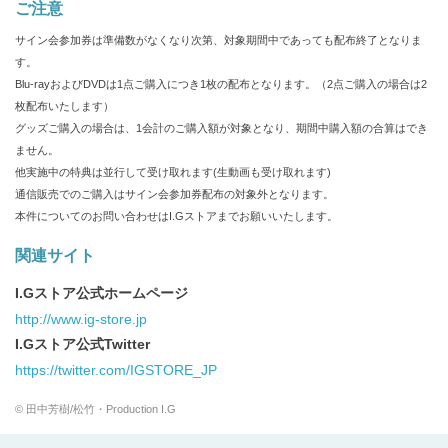
ご注意
サイン会参加券は準備数がなくなり次第、対象期間中であっても配布終了となりま
す。
Blu-rayおよびDVDは1点ご購入につき1枚の配布となります。（2点ご購入の場合は2
枚配布いたします）
グッズご購入の場合は、1会計のご購入額が対象となり、期間中購入額の合算はでき
ません。
他実施中の特典は並行して受け取れます(生動画も受け取れます)
通信販売でのご購入はサイン会参加券配布の対象外となります。
本件についてのお問い合わせはI.Gストアまでお願いいたします。
関連サイト
I.Gストア公式ホームページ
http://www.ig-store.jp
I.Gストア公式Twitter
https://twitter.com/IGSTORE_JP
© 田中芳樹/松竹・Production I.G