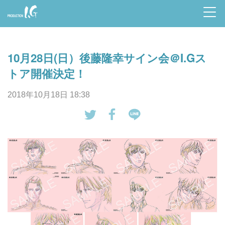
Prod
uctio
10月28日(日）後藤隆幸サイン会＠I.Gス
n I.G
トア開催決定！
2018年10月18日 18:38
tw
Fa
LI
eet
ce
NE
す
bo
で
る
ok
送
で
る
シ
ェ
ア
す