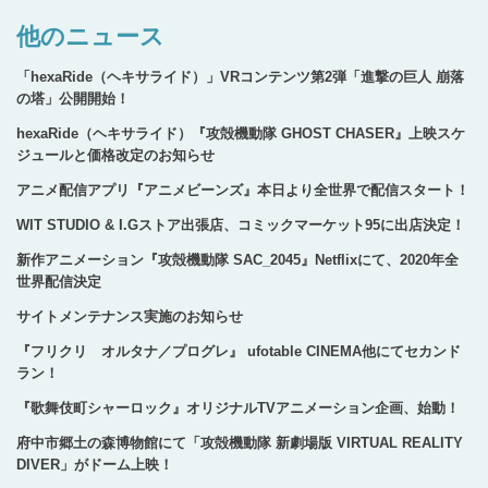
他のニュース
「hexaRide（ヘキサライド）」VRコンテンツ第2弾「進撃の巨人 崩落
の塔」公開開始！
hexaRide（ヘキサライド）『攻殻機動隊 GHOST CHASER』上映スケ
ジュールと価格改定のお知らせ
アニメ配信アプリ『アニメビーンズ』本日より全世界で配信スタート！
WIT STUDIO & I.Gストア出張店、コミックマーケット95に出店決定！
新作アニメーション『攻殻機動隊 SAC_2045』Netflixにて、2020年全
世界配信決定
サイトメンテナンス実施のお知らせ
『フリクリ オルタナ／プログレ』 ufotable CINEMA他にてセカンド
ラン！
『歌舞伎町シャーロック』オリジナルTVアニメーション企画、始動！
府中市郷土の森博物館にて「攻殻機動隊 新劇場版 VIRTUAL REALITY
DIVER」がドーム上映！