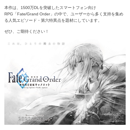
ェ
本作は、1500万DLを突破したスマートフォン向け
ア
RPG「Fate/Grand Order」の中で、ユーザーから多く支持を集め
す
る人気エピソード・第六特異点を題材にしています。
る
ぜひ、ご期待ください！