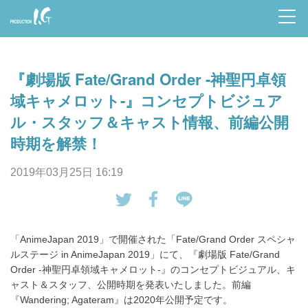
Prod
uctio
『劇場版 Fate/Grand Order -神聖円卓領
n I.G
域キャメロット-』コンセプトビジュア
ル・スタッフ＆キャスト情報、前編公開
時期を解禁！
2019年03月25日 16:19
tw
Fa
LI
eet
ce
NE
「AnimeJapan 2019」で開催された「Fate/Grand Order スペシャ
す
bo
で
ルステージ in AnimeJapan 2019」にて、『劇場版 Fate/Grand
る
ok
送
Order -神聖円卓領域キャメロット-』のコンセプトビジュアル、キ
で
る
ャスト＆スタッフ、公開時期を発表いたしました。前編
シ
『Wandering; Agateram』は2020年公開予定です。