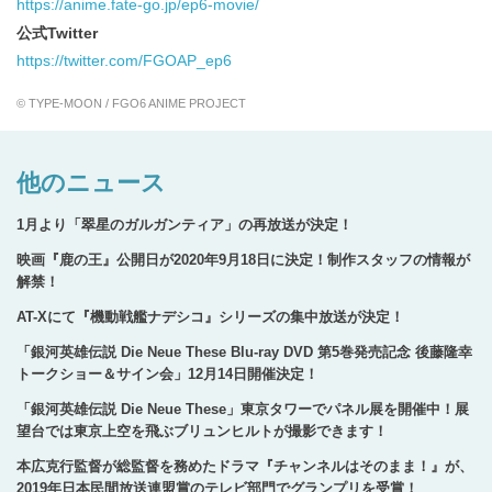
https://anime.fate-go.jp/ep6-movie/
公式Twitter
https://twitter.com/FGOAP_ep6
© TYPE-MOON / FGO6 ANIME PROJECT
他のニュース
1月より「翠星のガルガンティア」の再放送が決定！
映画『鹿の王』公開日が2020年9月18日に決定！制作スタッフの情報が
解禁！
AT-Xにて『機動戦艦ナデシコ』シリーズの集中放送が決定！
「銀河英雄伝説 Die Neue These Blu-ray DVD 第5巻発売記念 後藤隆幸
トークショー＆サイン会」12月14日開催決定！
「銀河英雄伝説 Die Neue These」東京タワーでパネル展を開催中！展
望台では東京上空を飛ぶブリュンヒルトが撮影できます！
本広克行監督が総監督を務めたドラマ『チャンネルはそのまま！』が、
2019年日本民間放送連盟賞のテレビ部門でグランプリを受賞！