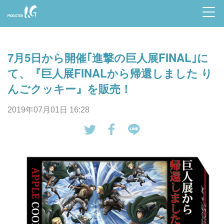
Prod
uctio
7月5日から開催｢進撃の巨人展FINAL｣に
n I.G
て、『巨人展FINALから帰還しました り
んごクッキー』を販売！
2019年07月01日 16:28
tw
Fa
LI
eet
ce
NE
す
bo
で
る
ok
送
で
る
シ
ェ