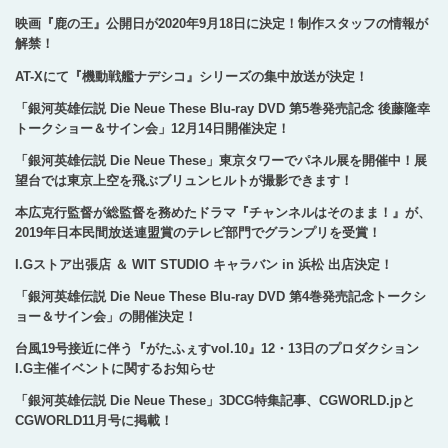
映画『鹿の王』公開日が2020年9月18日に決定！制作スタッフの情報が
解禁！
AT-Xにて『機動戦艦ナデシコ』シリーズの集中放送が決定！
「銀河英雄伝説 Die Neue These Blu-ray DVD 第5巻発売記念 後藤隆幸
トークショー＆サイン会」12月14日開催決定！
「銀河英雄伝説 Die Neue These」東京タワーでパネル展を開催中！展
望台では東京上空を飛ぶブリュンヒルトが撮影できます！
本広克行監督が総監督を務めたドラマ『チャンネルはそのまま！』が、
2019年日本民間放送連盟賞のテレビ部門でグランプリを受賞！
I.Gストア出張店 ＆ WIT STUDIO キャラバン in 浜松 出店決定！
「銀河英雄伝説 Die Neue These Blu-ray DVD 第4巻発売記念トークシ
ョー＆サイン会」の開催決定！
台風19号接近に伴う『がたふぇすvol.10』12・13日のプロダクション
I.G主催イベントに関するお知らせ
「銀河英雄伝説 Die Neue These」3DCG特集記事、CGWORLD.jpと
CGWORLD11月号に掲載！