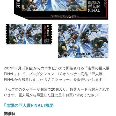
ア
す
る
2019年7月5日(金)から六本木ヒルズで開催される「進撃の巨人展
FINAL」にて、プロダクション・I.Gオリジナル商品『巨人展
FINALから帰還しました りんごクッキー』を販売いたします！
りんご味のクッキーが個装で20個入り。特典カードも封入されて
います。巨人展から帰還した証に是非お買い求めください！
｢進撃の巨人展FINAL｣概要
開催日