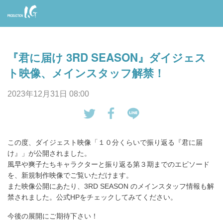
Prod
uctio
『君に届け 3RD SEASON』ダイジェス
n I.G
ト映像、メインスタッフ解禁！
2023年12月31日 08:00
tw
Fa
LI
eet
ce
NE
この度、ダイジェスト映像「１０分くらいで振り返る『君に届
す
bo
で
け』」が公開されました。
る
ok
送
風早や爽子たちキャラクターと振り返る第３期までのエピソード
で
る
を、新規制作映像でご覧いただけます。
シ
また映像公開にあたり、3RD SEASON のメインスタッフ情報も解
ェ
禁されました。公式HPをチェックしてみてください。
ア
今後の展開にご期待下さい！
す