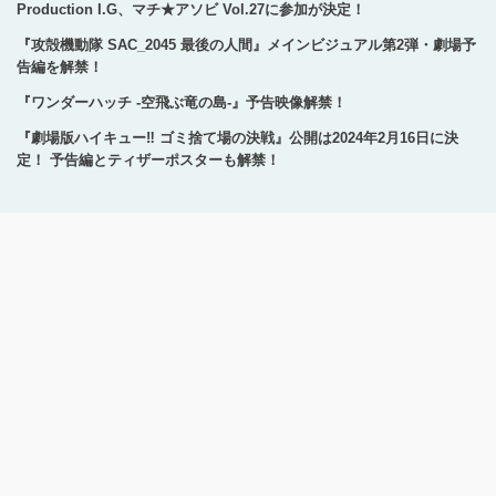
Production I.G、マチ★アソビ Vol.27に参加が決定！
『攻殻機動隊 SAC_2045 最後の人間』メインビジュアル第2弾・劇場予
告編を解禁！
『ワンダーハッチ -空飛ぶ竜の島-』予告映像解禁！
『劇場版ハイキュー‼ ゴミ捨て場の決戦』公開は2024年2月16日に決
定！ 予告編とティザーポスターも解禁！