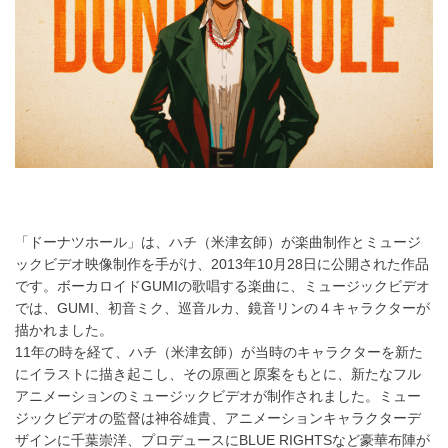
る
「ドーナツホール」は、ハチ（米津玄師）が楽曲制作とミュージ
ックビデオ映像制作を手がけ、2013年10月28日に公開された作品
です。ボーカロイドGUMIの歌唱する楽曲に、ミュージックビデオ
では、GUMI、初音ミク、巡音ルカ、鏡音リンの４キャラクターが
描かれました。
11年の時を経て、ハチ（米津玄師）が当時のキャラクターを新た
にイラストに描き起こし、その原画と原案をもとに、新たなフル
アニメーションのミュージックビデオが制作されました。ミュー
ジックビデオの監督は神谷雄貴、アニメーションキャラクターデ
ザインに千葉崇洋、プロデュースにBLUE RIGHTSなど豪華布陣が