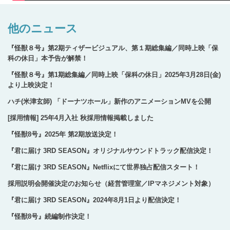
他のニュース
『怪獣８号』第2期ティザービジュアル、第１期総集編／同時上映「保
科の休日」本予告が解禁！
『怪獣８号』第1期総集編／同時上映「保科の休日」2025年3月28日(金)
より上映決定！
ハチ(米津玄師) 「ドーナツホール」新作のアニメーションMVを公開
[採用情報] 25年4月入社 秋採用情報掲載しました
『怪獣8号』2025年 第2期放送決定！
『君に届け 3RD SEASON』オリジナルサウンドトラック配信決定！
『君に届け 3RD SEASON』Netflixにて世界独占配信スタート！
採用説明会開催決定のお知らせ（経営管理室／IPマネジメント対象）
『君に届け 3RD SEASON』2024年8月1日より配信決定！
『怪獣8号』続編制作決定！