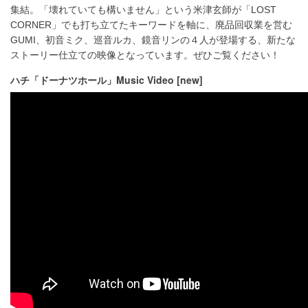
集結。「壊れていても構いません」という米津玄師が「LOST
CORNER」でも打ち立てたキーワードを軸に、廃品回収業を営む
GUMI、初音ミク、巡音ルカ、鏡音リンの４人が登場する、新たな
ストーリー仕立ての映像となっています。ぜひご覧ください！
ハチ「ドーナツホール」Music Video [new]