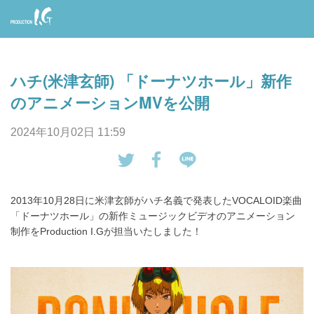
Prod
uctio
ハチ(米津玄師) 「ドーナツホール」新作
n I.G
のアニメーションMVを公開
2024年10月02日 11:59
tw
Fa
LI
eet
ce
NE
2013年10月28日に米津玄師がハチ名義で発表したVOCALOID楽曲
す
bo
で
「ドーナツホール」の新作ミュージックビデオのアニメーション
る
ok
送
制作をProduction I.Gが担当いたしました！
で
る
シ
ェ
ア
す