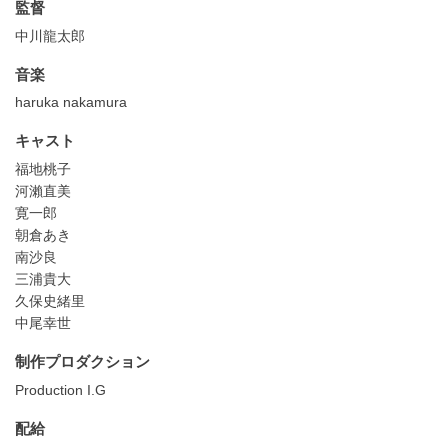
監督
中川龍太郎
音楽
haruka nakamura
キャスト
福地桃子
河瀨直美
寛一郎
朝倉あき
南沙良
三浦貴大
久保史緒里
中尾幸世
制作プロダクション
Production I.G
配給