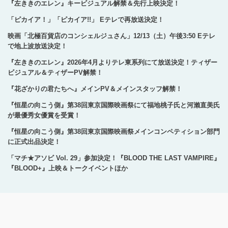
『左ききのエレン』キービジュアル解禁＆先行上映決定！
「ピカイア！」「ピカイア!!」 Eテレで再放送決定！
映画「北極百貨店のコンシェルジュさん」12/13（土）午後3:50 Eテレ
で地上波放送決定！
『左ききのエレン』2026年4月よりテレ東系列にて放送決定！ティザー
ビジュアル＆ティザーPV解禁！
『花ざかりの君たちへ』メインPV＆メインスタッフ解禁！
『恒星の向こう側』第38回東京国際映画祭にて福地桃子氏と河瀨直美氏
が最優秀女優賞を受賞！
『恒星の向こう側』第38回東京国際映画祭メインコンペティション部門
に正式出品決定！
「マチ★アソビ Vol. 29」参加決定！『BLOOD THE LAST VAMPIRE』
『BLOOD+』上映＆トークイベントほか