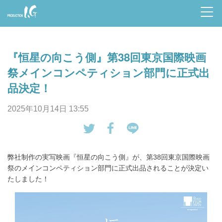
Prod
uctio
『恒星の向こう側』第38回東京国際映画
n I.G
祭メインコンペティション部門に正式出
品決定！
2025年10月14日 13:55
tw
Fa
LI
eet
ce
NE
弊社制作の実写映画『恒星の向こう側』が、第38回東京国際映画
す
bo
で
祭のメインコンペティション部門に正式出品されることが決定い
る
ok
送
たしました！
で
る
シ
ェ