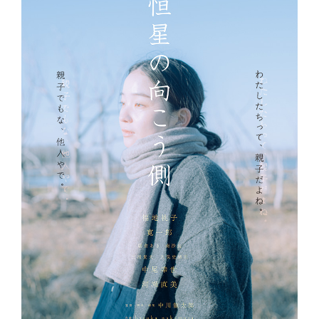
ア
す
る