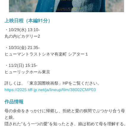
上映日程（本編91分）
・10/29(水) 13:10-
丸の内ピカデリー2
・10/31(金) 21:35-
ヒューマントラストシネマ有楽町 シアター１
・11/2(日) 15:15-
ヒューリックホール東京
詳しくは、「東京国際映画祭」HPをご覧ください。
https://2025.tiff-jp.net/ja/lineup/film/38002CMP03
作品情報
⺟の余命をきっかけに帰郷し、拒絶と愛の狭間でぶつかり合う⺟
と娘。
隠された“もう⼀つの愛”を知ったとき、娘は初めて⺟を理解する。