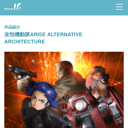
Prod
uctio
作品紹介
n I.G
攻殻機動隊ARISE ALTERNATIVE
ARCHITECTURE