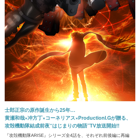
士郎正宗の原作誕生から25年…
黄瀬和哉×冲方丁×コーネリアス×ProductionI.Gが贈る、
攻殻機動隊結成前夜“はじまりの物語”TV放送開始!!
『攻殻機動隊ARISE』シリーズ全4話を、それぞれ前後編に再編