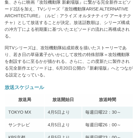
集、さらに映画『攻殻機動隊 新劇場版』に繋がる完全新作エピソ
ード2話を加え、TVシリーズ『攻殻機動隊ARISE ALTERNATIVE
ARCHITECTURE』（ルビ：アライズ オルタナティヴ アーキテク
チャ）として放送することが決定。放送話数順は、シリーズ構成
の冲方丁による初期案に基づいたエピソードの流れに再構成され
る。
同TVシリーズは、攻殻機動隊結成前夜を描いたストーリーであ
り、若き日の草薙素子がいかにして攻性の特殊部隊＝攻殻機動隊
を創設するに至るかが描かれる。さらに、この度新たに製作され
る完全新作エピソードは、6月20日公開の『新劇場版』へとつなが
る設定となっている。
放送スケジュール
放送局
放送開始日
放送時間
TOKYO MX
4月5日より
毎週日曜22：30～
サンテレビ
4月5日より
毎週日曜26：00～
KBS京都
4月5日より
毎週日曜23：00～