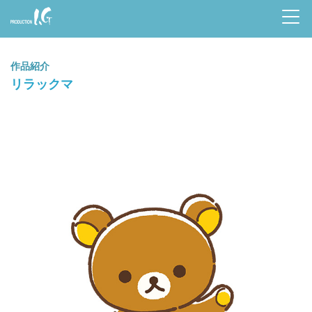
Prod
uctio
作品紹介
n I.G
リラックマ