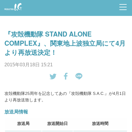
Prod
uctio
『攻殻機動隊 STAND ALONE
n I.G
COMPLEX』、関東地上波独立局にて4月
より再放送決定！
2015年03月18日 15:21
tw
Fa
LI
eet
ce
NE
攻殻機動隊25周年を記念してあの『攻殻機動隊 S.A.C.』が4月1日
す
bo
で
より再放送致します。
る
ok
送
放送局情報
で
る
シ
放送局
放送開始日
放送時間
ェ