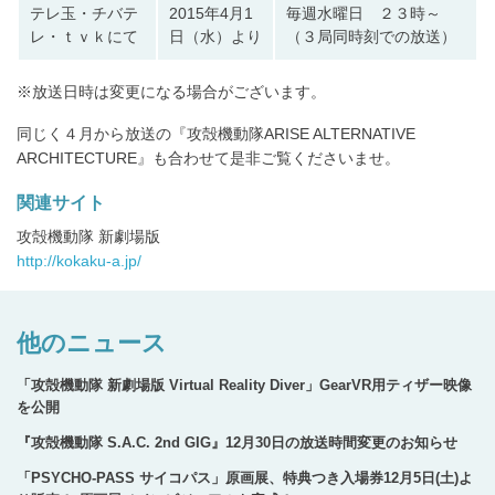
ア
テレ玉・チバテ
2015年4月1
毎週水曜日 ２３時～
す
レ・ｔｖｋにて
日（水）より
（３局同時刻での放送）
る
※放送日時は変更になる場合がございます。
同じく４月から放送の『攻殻機動隊ARISE ALTERNATIVE
ARCHITECTURE』も合わせて是非ご覧くださいませ。
関連サイト
攻殻機動隊 新劇場版
http://kokaku-a.jp/
他のニュース
「攻殻機動隊 新劇場版 Virtual Reality Diver」GearVR用ティザー映像
を公開
『攻殻機動隊 S.A.C. 2nd GIG』12月30日の放送時間変更のお知らせ
「PSYCHO-PASS サイコパス」原画展、特典つき入場券12月5日(土)よ