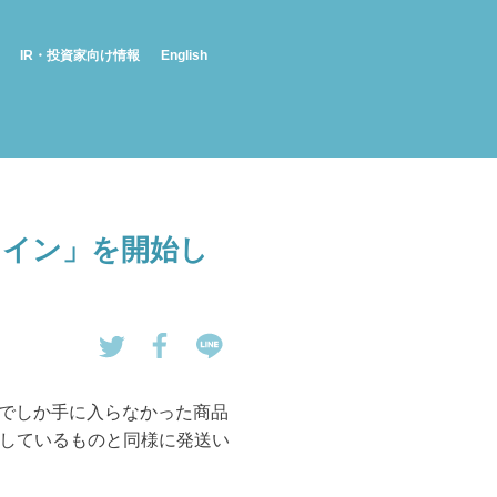
IR・投資家向け情報
English
ンライン」を開始し
tw
Fa
LI
eet
ce
NE
トアでしか手に入らなかった商品
す
bo
で
しているものと同様に発送い
る
ok
送
で
る