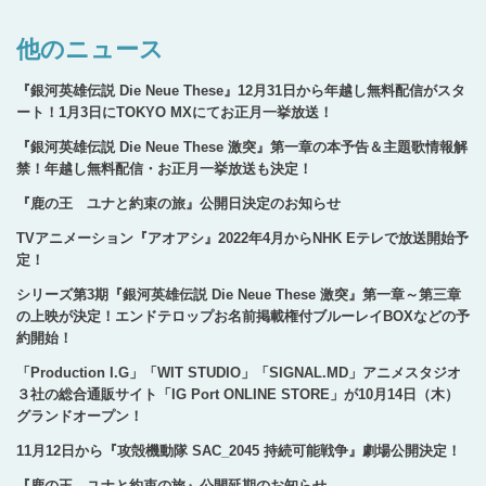
他のニュース
『銀河英雄伝説 Die Neue These』12月31日から年越し無料配信がスタ
ート！1月3日にTOKYO MXにてお正月一挙放送！
『銀河英雄伝説 Die Neue These 激突』第一章の本予告＆主題歌情報解
禁！年越し無料配信・お正月一挙放送も決定！
『鹿の王 ユナと約束の旅』公開日決定のお知らせ
TVアニメーション『アオアシ』2022年4月からNHK Eテレで放送開始予
定！
シリーズ第3期『銀河英雄伝説 Die Neue These 激突』第一章～第三章
の上映が決定！エンドテロップお名前掲載権付ブルーレイBOXなどの予
約開始！
「Production I.G」「WIT STUDIO」「SIGNAL.MD」アニメスタジオ
３社の総合通販サイト「IG Port ONLINE STORE」が10月14日（木）
グランドオープン！
11月12日から『攻殻機動隊 SAC_2045 持続可能戦争』劇場公開決定！
『鹿の王 ユナと約束の旅』公開延期のお知らせ