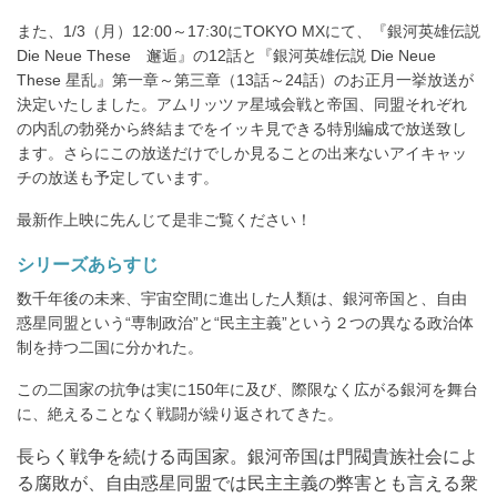
また、1/3（月）12:00～17:30にTOKYO MXにて、『銀河英雄伝説
Die Neue These 邂逅』の12話と『銀河英雄伝説 Die Neue
These 星乱』第一章～第三章（13話～24話）のお正月一挙放送が
決定いたしました。アムリッツァ星域会戦と帝国、同盟それぞれ
の内乱の勃発から終結までをイッキ見できる特別編成で放送致し
ます。さらにこの放送だけでしか見ることの出来ないアイキャッ
チの放送も予定しています。
最新作上映に先んじて是非ご覧ください！
シリーズあらすじ
数千年後の未来、宇宙空間に進出した人類は、銀河帝国と、自由
惑星同盟という“専制政治”と“民主主義”という２つの異なる政治体
制を持つ二国に分かれた。
この二国家の抗争は実に150年に及び、際限なく広がる銀河を舞台
に、絶えることなく戦闘が繰り返されてきた。
長らく戦争を続ける両国家。銀河帝国は門閥貴族社会によ
る腐敗が、自由惑星同盟では民主主義の弊害とも言える衆