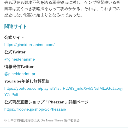
去も現在も難攻不落を誇る軍事拠点に対し、ケンプ提督率いる帝
国軍は驚くべき攻略法をもって攻めかかる。それは、これまでの
歴史にない戦闘の始まりとなるのであった。
関連サイト
公式サイト
https://gineiden-anime.com/
公式Twitter
@gineidenanime
情報発信Twitter
@gineidendnt_pr
YouTube年越し無料配信
https://youtube.com/playlist?list=PLWf9_mluXwh3NsIMLzGcJaoiyj
YZsPxff
公式商品直販ショップ「Phezzan」詳細ページ
https://froovie.jp/shop/c/cPhezzan/
© 田中芳樹/銀河英雄伝説 Die Neue These 製作委員会