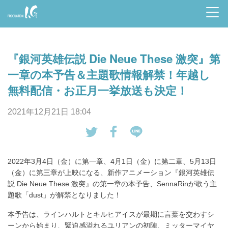
Prod
uctio
『銀河英雄伝説 Die Neue These 激突』第
n I.G
一章の本予告＆主題歌情報解禁！年越し
無料配信・お正月一挙放送も決定！
2021年12月21日 18:04
tw
Fa
LI
eet
ce
NE
2022年3月4日（金）に第一章、4月1日（金）に第二章、5月13日
す
bo
で
（金）に第三章が上映になる、新作アニメーション『銀河英雄伝
る
ok
送
説 Die Neue These 激突』の第一章の本予告、SennaRinが歌う主
で
る
題歌「dust」が解禁となりました！
シ
本予告は、ラインハルトとキルヒアイスが最期に言葉を交わすシ
ェ
ーンから始まり、緊迫感溢れるユリアンの初陣、ミッターマイヤ