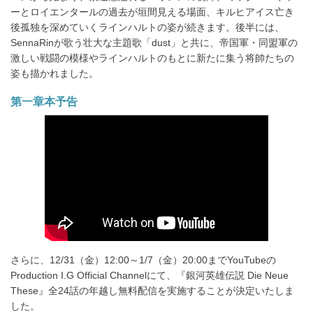
ア
ーとロイエンタールの過去が垣間見える場面、キルヒアイス亡き
す
後孤独を深めていくラインハルトの姿が続きます。後半には、
る
SennaRinが歌う壮大な主題歌「dust」と共に、帝国軍・同盟軍の
激しい戦闘の模様やラインハルトのもとに新たに集う将帥たちの
姿も描かれました。
第一章本予告
さらに、12/31（金）12:00～1/7（金）20:00までYouTubeの
Production I.G Official Channelにて、『銀河英雄伝説 Die Neue
These』全24話の年越し無料配信を実施することが決定いたしま
した。