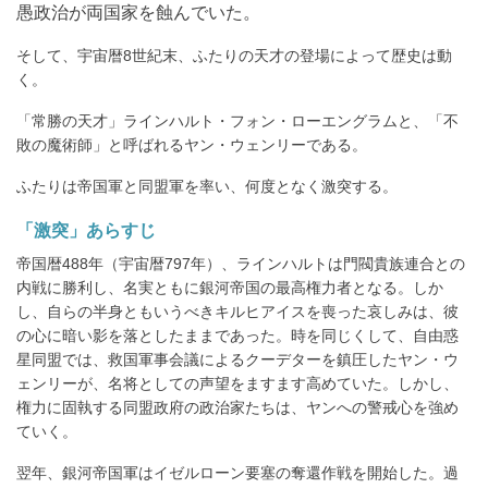
愚政治が両国家を蝕んでいた。
そして、宇宙暦8世紀末、ふたりの天才の登場によって歴史は動
く。
「常勝の天才」ラインハルト・フォン・ローエングラムと、「不
敗の魔術師」と呼ばれるヤン・ウェンリーである。
ふたりは帝国軍と同盟軍を率い、何度となく激突する。
「激突」あらすじ
帝国暦488年（宇宙暦797年）、ラインハルトは門閥貴族連合との
内戦に勝利し、名実ともに銀河帝国の最高権力者となる。しか
し、自らの半身ともいうべきキルヒアイスを喪った哀しみは、彼
の心に暗い影を落としたままであった。時を同じくして、自由惑
星同盟では、救国軍事会議によるクーデターを鎮圧したヤン・ウ
ェンリーが、名将としての声望をますます高めていた。しかし、
権力に固執する同盟政府の政治家たちは、ヤンへの警戒心を強め
ていく。
翌年、銀河帝国軍はイゼルローン要塞の奪還作戦を開始した。過