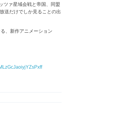
シ
ムリッツァ星域会戦と帝国、同盟
ェ
放送だけでしか見ることの出
ア
す
る
になる、新作アニメーション
IMLzGcJaoiyjYZsPxff