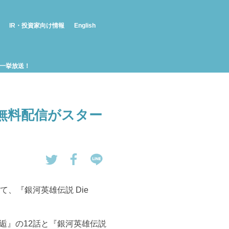
IR・投資家向け情報
English
正月一挙放送！
越し無料配信がスター
tw
Fa
LI
eet
ce
NE
nnelにて、『銀河英雄伝説 Die
す
bo
で
る
ok
送
で
る
se 邂逅』の12話と『銀河英雄伝説