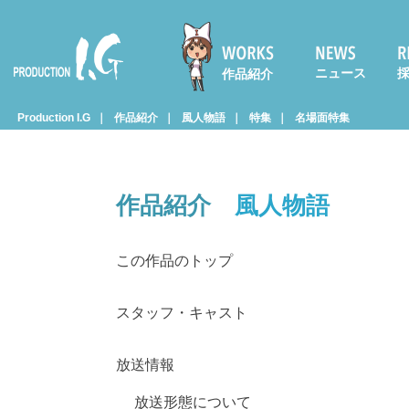
ニュース
作品紹介
Prod
Production I.G
作品紹介
風人物語
特集
名場面特集
uctio
作品紹介
風人物語
n I.G
この作品のトップ
スタッフ・キャスト
放送情報
放送形態について