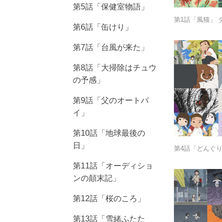
第5話「保健室物語」
第1話「風猫」 
第6話「缶けり」
第7話「台風が来た」
第8話「大掃除はチュウ
の予感」
第9話「父のオートバ
イ」
第10話「地球最後の
日」
第4話「どんぐ
第11話「オーディショ
ンの顛末記」
第12話「桜のころ」
第13話「雪緒ふたた