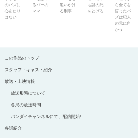
のパズに
るバーの
追いかけ
も謎の死
ら全てを
心あたり
ママ
る刑事
をとげる
悟ったパ
はない
ズは犯人
の元に向
かう
この作品のトップ
スタッフ・キャスト紹介
放送・上映情報
放送形態について
各局の放送時間
バンダイチャンネルにて、配信開始!
各話紹介