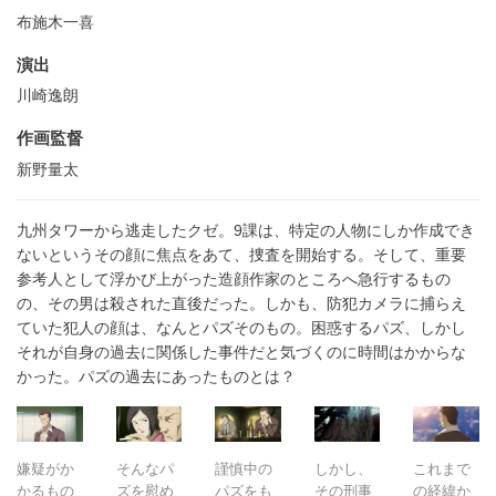
布施木一喜
演出
川崎逸朗
作画監督
新野量太
九州タワーから逃走したクゼ。9課は、特定の人物にしか作成でき
ないというその顔に焦点をあて、捜査を開始する。そして、重要
参考人として浮かび上がった造顔作家のところへ急行するもの
の、その男は殺された直後だった。しかも、防犯カメラに捕らえ
ていた犯人の顔は、なんとパズそのもの。困惑するパズ、しかし
それが自身の過去に関係した事件だと気づくのに時間はかからな
かった。パズの過去にあったものとは？
嫌疑がか
そんなパ
謹慎中の
しかし、
これまで
かるもの
ズを慰め
パズをも
その刑事
の経緯か