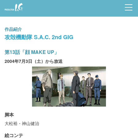
Prod
uctio
作品紹介
n I.G
攻殻機動隊 S.A.C. 2nd GIG
第13話「顔 MAKE UP」
2004年7月3日（土）から放送
脚本
大松裕・神山健治
絵コンテ