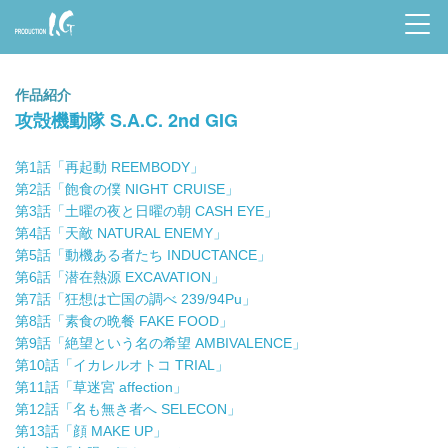
Prod
uctio
作品紹介
n I.G
攻殻機動隊 S.A.C. 2nd GIG
第1話「再起動 REEMBODY」
第2話「飽食の僕 NIGHT CRUISE」
第3話「土曜の夜と日曜の朝 CASH EYE」
第4話「天敵 NATURAL ENEMY」
第5話「動機ある者たち INDUCTANCE」
第6話「潜在熱源 EXCAVATION」
第7話「狂想は亡国の調べ 239/94Pu」
第8話「素食の晩餐 FAKE FOOD」
第9話「絶望という名の希望 AMBIVALENCE」
第10話「イカレルオトコ TRIAL」
第11話「草迷宮 affection」
第12話「名も無き者へ SELECON」
第13話「顔 MAKE UP」