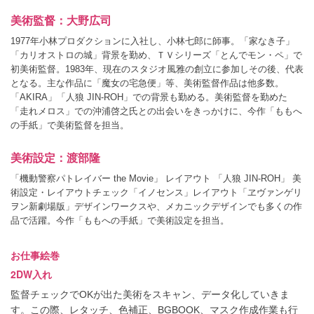
美術監督：大野広司
1977年小林プロダクションに入社し、小林七郎に師事。「家なき子」
「カリオストロの城」背景を勤め、ＴＶシリーズ「とんでモン・ペ」で
初美術監督。1983年、現在のスタジオ風雅の創立に参加しその後、代表
となる。主な作品に「魔女の宅急便」等、美術監督作品は他多数。
「AKIRA」「人狼 JIN-ROH」での背景も勤める。美術監督を勤めた
「走れメロス」での沖浦啓之氏との出会いをきっかけに、今作「ももへ
の手紙」で美術監督を担当。
美術設定：渡部隆
「機動警察パトレイバー the Movie」 レイアウト 「人狼 JIN-ROH」 美
術設定・レイアウトチェック「イノセンス」レイアウト「ヱヴァンゲリ
ヲン新劇場版」デザインワークスや、メカニックデザインでも多くの作
品で活躍。今作「ももへの手紙」で美術設定を担当。
お仕事絵巻
2DW入れ
監督チェックでOKが出た美術をスキャン、データ化していきま
す。この際、レタッチ、色補正、BGBOOK、マスク作成作業も行