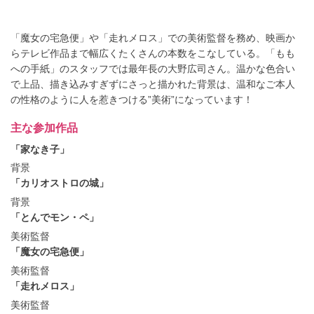
大野広司さんインタビュー
「魔女の宅急便」や「走れメロス」での美術監督を務め、映画か
らテレビ作品まで幅広くたくさんの本数をこなしている。「もも
への手紙」のスタッフでは最年長の大野広司さん。温かな色合い
で上品、描き込みすぎずにさっと描かれた背景は、温和なご本人
の性格のように人を惹きつける”美術”になっています！
主な参加作品
「家なき子」
背景
「カリオストロの城」
背景
「とんでモン・ペ」
美術監督
「魔女の宅急便」
美術監督
「走れメロス」
美術監督