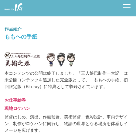
Prod
uctio
作品紹介
n I.G
ももへの手紙
美術之巻
本コンテンツの公開は終了しました。「三人娘巴制作一大記」は
未公開コンテンツを追加した完全版として、「ももへの手紙」初
回限定版（Blu-ray）に特典として収録されています。
お仕事絵巻
現地ロケハン
監督はじめ、演出、作画監督、美術監督、色彩設計、車両デザイ
ン、制作がロケハンに同行し、物語の世界となる場所を体感しイ
メージを広げます。