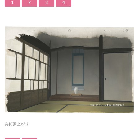
1
2
3
4
美術素上がり