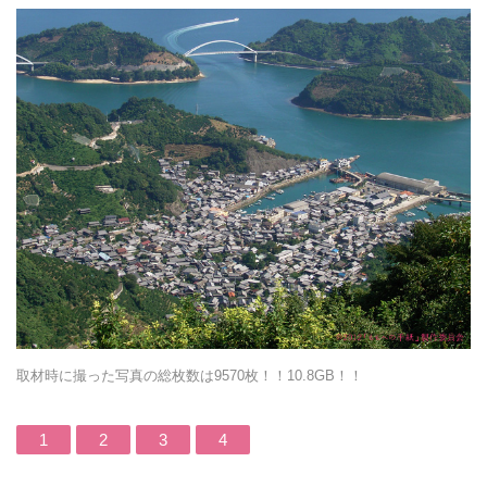
取材時に撮った写真の総枚数は9570枚！！10.8GB！！
1
2
3
4