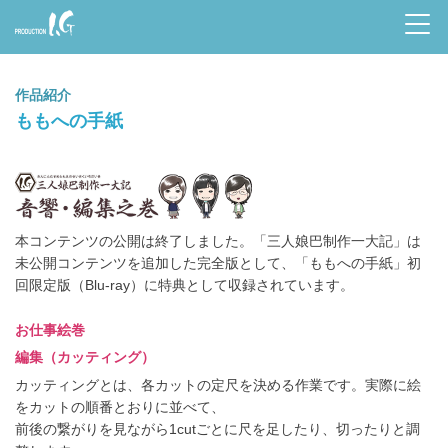
Prod
uctio
作品紹介
n I.G
ももへの手紙
音響・編集之巻
本コンテンツの公開は終了しました。「三人娘巴制作一大記」は
未公開コンテンツを追加した完全版として、「ももへの手紙」初
回限定版（Blu-ray）に特典として収録されています。
お仕事絵巻
編集（カッティング）
カッティングとは、各カットの定尺を決める作業です。実際に絵
をカットの順番とおりに並べて、
前後の繋がりを見ながら1cutごとに尺を足したり、切ったりと調