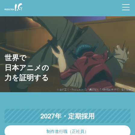
Prod
uctio
n I.G
世界で
日本アニメの
力を証明する
2027年・定期採用
制作進行職（正社員）