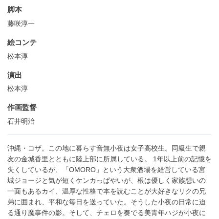
脚本
藤咲淳一
絵コンテ
松本淳
演出
松本淳
作画監督
石井明治
沖縄・コザ。この地に暮らす音無小夜は女子高校生。同級生で親
友の金城香里とともに陸上部に所属している。 1年以上前の記憶を
失くしているが、「OMORO」という大衆酒場を経営している宮
城ジョージと気が短くケンカっぱやいが、根は優しく家族想いの
一面もあるカイ、温厚な性格で本を読むことが大好きなリクの兄
弟に囲まれ、平和な毎日を送っていた。そうした小夜の日常に迫
る通り魔事件の影。そして、チェロを奏でる美青年ハジが小夜に