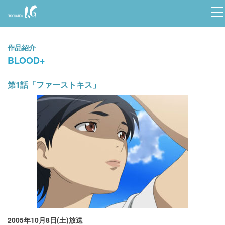
Prod
uctio
作品紹介
n I.G
BLOOD+
第1話「ファーストキス」
2005年10月8日(土)放送