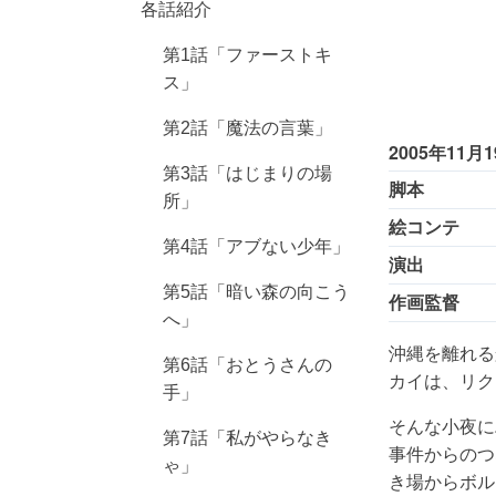
各話紹介
第1話「ファーストキ
ス」
第2話「魔法の言葉」
2005年11月
第3話「はじまりの場
脚本
所」
絵コンテ
第4話「アブない少年」
演出
第5話「暗い森の向こう
作画監督
へ」
沖縄を離れる
第6話「おとうさんの
カイは、リク
手」
そんな小夜に
第7話「私がやらなき
事件からのつ
ゃ」
き場からボル