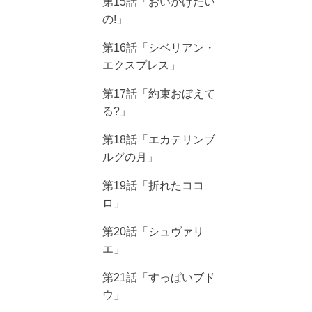
第15話「おいかけたい
の!」
第16話「シベリアン・
エクスプレス」
第17話「約束おぼえて
る?」
第18話「エカテリンブ
ルグの月」
第19話「折れたココ
ロ」
第20話「シュヴァリ
エ」
第21話「すっぱいブド
ウ」