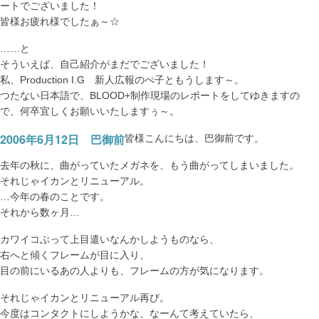
ートでございました！
皆様お疲れ様でしたぁ～☆
……と
そういえば、自己紹介がまだでございました！
私、Production I.G 新人広報のぺ子ともうします～。
つたない日本語で、BLOOD+制作現場のレポートをしてゆきますの
で、何卒宜しくお願いいたしますぅ～。
2006年6月12日 巴御前
皆様こんにちは、巴御前です。
去年の秋に、曲がっていたメガネを、
もう曲がってしまいました。
それじゃイカンとリニューアル。
…今年の春のことです。
それから数ヶ月…
カワイコぶって上目遣いなんかしようものなら、
右へと傾くフレームが目に入り、
目の前にいるあの人よりも、フレームの方が気になります。
それじゃイカンとリニューアル再び。
今度はコンタクトにしようかな、なーんて考えていたら、