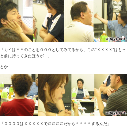
「カイは＊＊のことをＯＯＯとしてみてるから、この”ＸＸＸＸ”はもっ
と前に持ってきたほうが…」
とか！
「ＯＯＯＯはＸＸＸＸＸで＠＠＠＠だから＊＊＊＊するんだ」