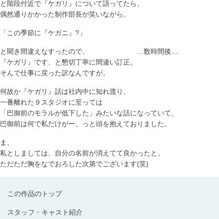
と階段付近で『ケガリ』について語ってたら、
偶然通りかかった制作部長が笑いながら。
「この季節に『ケガニ』?」
と聞き間違えなすったので、
…数時間後…
『ケガリ』です、と懇切丁寧に間違い訂正。
そんで仕事に戻った訳なんですが。
何故か『ケガリ』話は社内中に知れ渡り、
一番離れた９スタジオに至っては
「巴御前のモラルが低下した」みたいな話になっていて、
巴御前は何で私だけがー、っと頭を抱えておりました。
ま、
私としましては、自分の名前が消えてて良かったと。
ただただ胸をなでおろした次第でございます(笑)
この作品のトップ
スタッフ・キャスト紹介