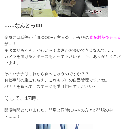
……なんとっ!!!!
楽屋には我等が「BLOOD+」主人公 小夜役の
喜多村英梨ちゃん
が～！
キタエリちゃん、かわい～！まさかお会いできるなんて……
カメラを向けるとポーズをとって下さいました。ありがとうござ
います。
そのバナナはこれから食べちゃうのですか？？
お仕事前の腹ごしらえ、これもプロの自己管理ですよね。
バナナを食べて、ステージを乗り切ってください～！
そして、17時。
開場時間となりました。開場と同時にFANの方々が開場の中
へ……！