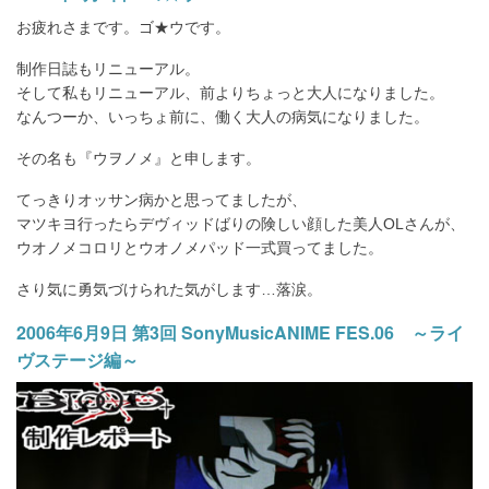
お疲れさまです。ゴ★ウです。
制作日誌もリニューアル。
そして私もリニューアル、前よりちょっと大人になりました。
なんつーか、いっちょ前に、働く大人の病気になりました。
その名も『ウヲノメ』と申します。
てっきりオッサン病かと思ってましたが、
マツキヨ行ったらデヴィッドばりの険しい顔した美人OLさんが、
ウオノメコロリとウオノメパッド一式買ってました。
さり気に勇気づけられた気がします…落涙。
2006年6月9日 第3回 SonyMusicANIME FES.06 ～ライ
ヴステージ編～