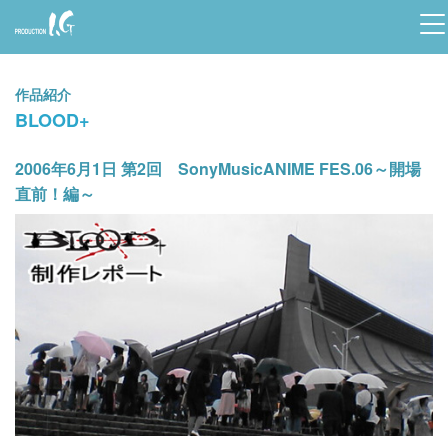
Prod
uctio
作品紹介
n I.G
BLOOD+
2006年6月1日 第2回 SonyMusicANIME FES.06～開場
直前！編～