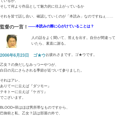
ているか、
そして何より作品として魅力的に仕上がっているか
それを皆で話し合い、確認していくのが「本読み」なのですねぇ……
——本読みの際に心がけていることは？
監督の一言！
人の話をよく聞いて、答えを出す。自分が間違って
いたら、素直に謝る。
2006年6月23日 ゴ★ウ
お疲れさまです。ゴ★ウです。
乙女？の身だしなみっつーやつが、
白日の元にさらされる季節が近づいて参りました。
それはアレ、
ありてーに云えば『ダツモー』
テキトーに云えば『ケガリ』
でございます。
BLOOD+班はほぼ男所帯なものですから、
巴御前と私、乙女？話は部屋の外で、