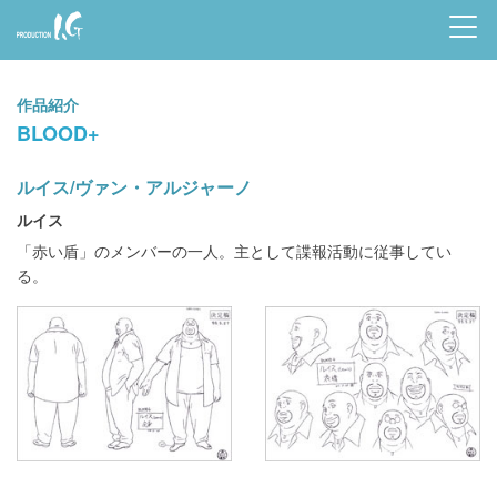
Prod
uctio
作品紹介
n I.G
BLOOD+
ルイス/ヴァン・アルジャーノ
ルイス
「赤い盾」のメンバーの一人。主として諜報活動に従事してい
る。