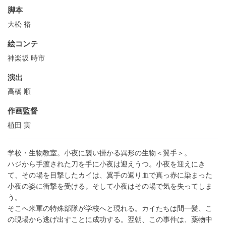
脚本
大松 裕
絵コンテ
神楽坂 時市
演出
高橋 順
作画監督
植田 実
学校・生物教室。小夜に襲い掛かる異形の生物＜翼手＞。
ハジから手渡された刀を手に小夜は迎えうつ。小夜を迎えにき
て、その場を目撃したカイは、翼手の返り血で真っ赤に染まった
小夜の姿に衝撃を受ける。そして小夜はその場で気を失ってしま
う。
そこへ米軍の特殊部隊が学校へと現れる。カイたちは間一髪、こ
の現場から逃げ出すことに成功する。翌朝、この事件は、薬物中