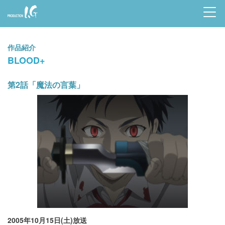
Prod
uctio
作品紹介
n I.G
BLOOD+
第2話「魔法の言葉」
2005年10月15日(土)放送