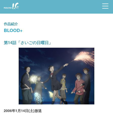
Prod
uctio
作品紹介
n I.G
BLOOD+
第14話「さいごの日曜日」
2006年1月14日(土)放送