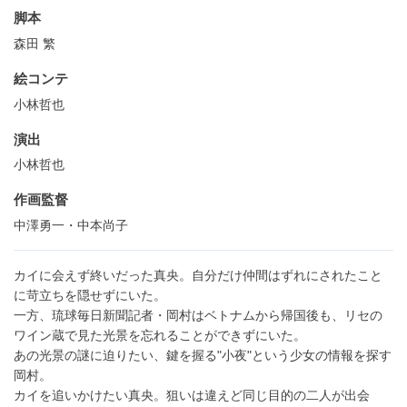
脚本
森田 繁
絵コンテ
小林哲也
演出
小林哲也
作画監督
中澤勇一・中本尚子
カイに会えず終いだった真央。自分だけ仲間はずれにされたこと
に苛立ちを隠せずにいた。
一方、琉球毎日新聞記者・岡村はベトナムから帰国後も、リセの
ワイン蔵で見た光景を忘れることができずにいた。
あの光景の謎に迫りたい、鍵を握る"小夜"という少女の情報を探す
岡村。
カイを追いかけたい真央。狙いは違えど同じ目的の二人が出会