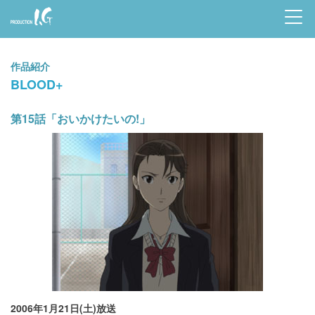
Prod
uctio
作品紹介
n I.G
BLOOD+
第15話「おいかけたいの!」
2006年1月21日(土)放送