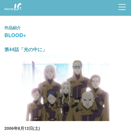
Prod
uctio
作品紹介
n I.G
BLOOD+
第44話「光の中に」
2006年8月12日(土)