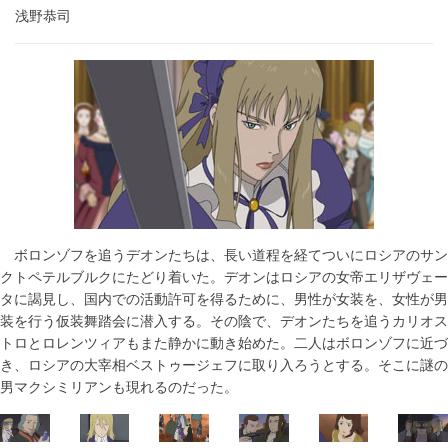
浅野恭司
ボロンゾフを追うデオンたちは、長い道程を経てついにロシアのサン
クトペテルブルクにたどり着いた。デオンはロシアの女帝エリザヴェー
タに謁見し、国内での活動許可を得るために、男性が女装を、女性が男
装を行う仮装舞踏会に潜入する。その陰で、デオンたちを追うカリオス
トロとロレンツィアもまた静かに動き始めた。二人はボロンゾフに近づ
き、ロシアの大宰相ベストゥージェフに取り入ろうとする。そこに謎の
男マクシミリアンも現れるのだった。