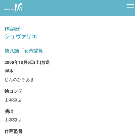
Prod
uctio
作品紹介
n I.G
シュヴァリエ
第八話「女帝謁見」
2006年10月6日(土)放送
脚本
じんのひろあき
絵コンテ
山本秀世
演出
山本秀世
作画監督