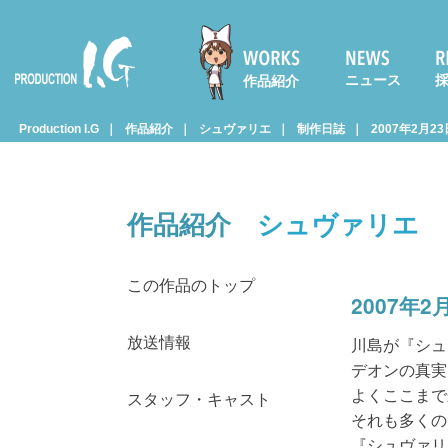
ニュース
作品紹介
Prod
Production I.G
作品紹介
シュヴァリエ
制作日誌
2007年2月2
uctio
作品紹介
シュヴァリエ
n I.G
この作品のトップ
2007年2
放送情報
川島が『シュ
デオンの真実
よくここまで
スタッフ・キャスト
それも多くの
『シュヴァリ