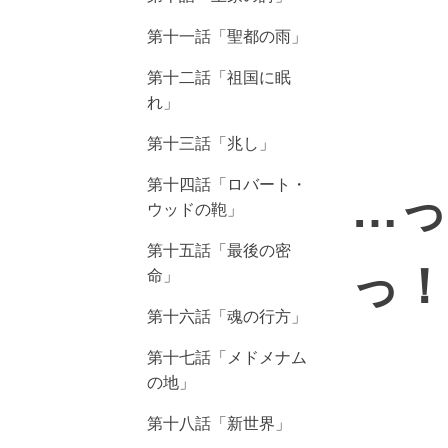
第十一話「聖都の雨」
第十二話「祖国に眠
れ」
第十三話「兆し」
第十四話「ロバート・
…
ウッドの鞄」
第十五話「最後の密
っ！
命」
第十六話「魂の行方」
第十七話「メドメナム
の地」
第十八話「新世界」