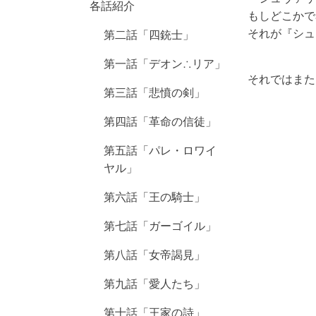
各話紹介
もしどこかで
それが『シュ
第二話「四銃士」
第一話「デオン∴リア」
それではまた
第三話「悲憤の剣」
第四話「革命の信徒」
第五話「パレ・ロワイ
ヤル」
第六話「王の騎士」
第七話「ガーゴイル」
第八話「女帝謁見」
第九話「愛人たち」
第十話「王家の詩」