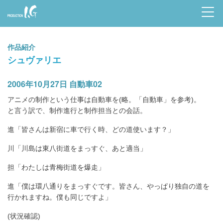
Prod
uctio
作品紹介
n I.G
シュヴァリエ
2006年10月27日 自動車02
アニメの制作という仕事は自動車を(略。「自動車」を参考)。
と言う訳で、制作進行と制作担当との会話。
進「皆さんは新宿に車で行く時、どの道使います？」
川「川島は東八街道をまっすぐ、あと適当」
担「わたしは青梅街道を爆走」
進「僕は環八通りをまっすぐです。皆さん、やっぱり独自の道を
行かれますね。僕も同じですよ」
(状況確認)