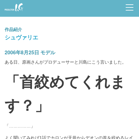
Prod
uctio
作品紹介
n I.G
シュヴァリエ
2006年8月25日 モデル
ある日、原画さんがプロデューサーと川島にこう言いました。
「首絞めてくれま
す？」
「……………」
よく聞いてみれば1話でカロンが天井からデオンの首を絞めるレイ