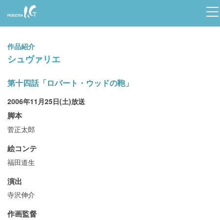
Prod
uctio
作品紹介
n I.G
シュヴァリエ
第十四話「ロバート・ウッドの鞄」
2006年11月25日(土)放送
脚本
菅正太郎
絵コンテ
福田道生
演出
寺沢伸介
作画監督