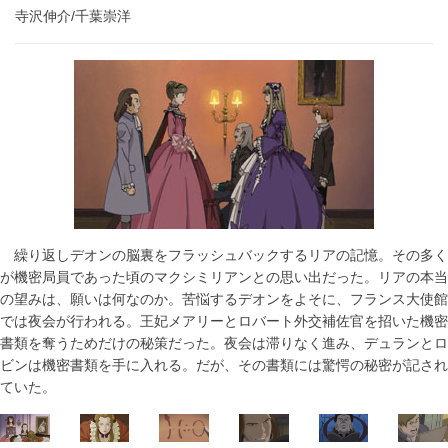
寺沢伸介/千葉崇洋
繰り返しデオンの脳裏をフラッシュバックするリアの記憶。その多く
が機密局員であった頃のマクシミリアンとの思い出だった。リアの本当
の望みは、願いは何なのか。苦悩するデオンをよそに、フランス大使館
では夜会が行われる。王妃メアリーとロバート外交補佐官を招いた機密
書類を奪うためだけの秘策だった。夜会は滞りなく進み、デュランとロ
ビンは機密書類を手に入れる。だが、その書類には驚愕の秘密が記され
ていた。