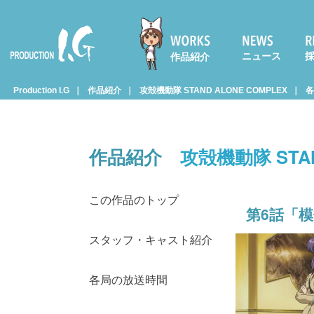
ニュース
作品紹介
Prod
Production I.G
作品紹介
攻殻機動隊 STAND ALONE COMPLEX
各
uctio
作品紹介
攻殻機動隊 STAN
n I.G
この作品のトップ
第6話「模
スタッフ・キャスト紹介
各局の放送時間