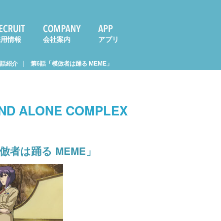
採用情報
会社案内
アプリ
話紹介
第6話「模倣者は踊る MEME」
D ALONE COMPLEX
倣者は踊る MEME」