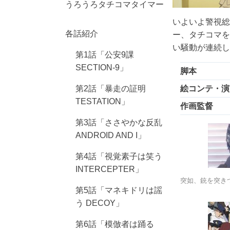
うろうろタチコマタイマー
いよいよ警視
各話紹介
ー、タチコマを
い騒動が連続し
第1話「公安9課
SECTION-9」
脚本
第2話「暴走の証明
絵コンテ・演
TESTATION」
作画監督
第3話「ささやかな反乱
ANDROID AND I」
第4話「視覚素子は笑う
INTERCEPTER」
突如、銃を突き
第5話「マネキドリは謡
う DECOY」
第6話「模倣者は踊る