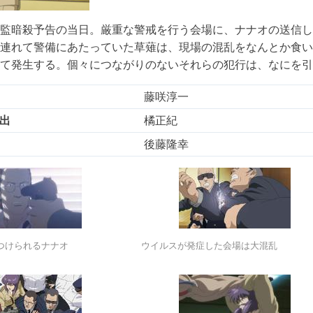
総監暗殺予告の当日。厳重な警戒を行う会場に、ナナオの送信し
連れて警備にあたっていた草薙は、現場の混乱をなんとか食い
て発生する。個々につながりのないそれらの犯行は、なにを引
藤咲淳一
出
橘正紀
後藤隆幸
つけられるナナオ
ウイルスが発症した会場は大混乱