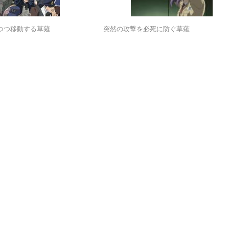
つつ移動する草薙
突然の攻撃を必死に防ぐ草薙