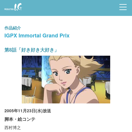
Prod
uctio
作品紹介
n I.G
IGPX Immortal Grand Prix
第8話「好き好き大好き」
2005年11月23日(水)放送
脚本・絵コンテ
西村博之