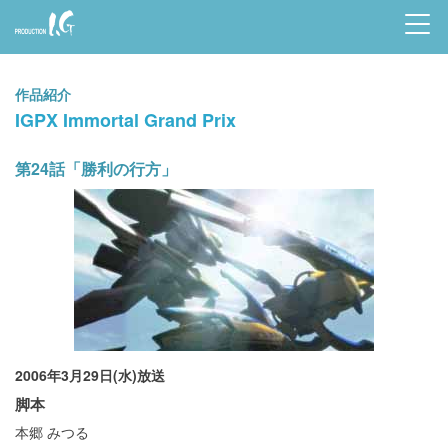
Prod
uctio
作品紹介
n I.G
IGPX Immortal Grand Prix
第24話「勝利の行方」
2006年3月29日(水)放送
脚本
本郷 みつる