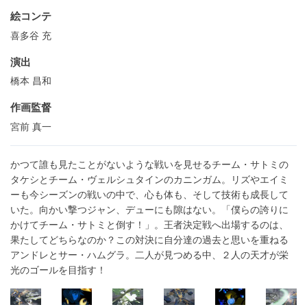
絵コンテ
喜多谷 充
演出
橋本 昌和
作画監督
宮前 真一
かつて誰も見たことがないような戦いを見せるチーム・サトミの
タケシとチーム・ヴェルシュタインのカニンガム。リズやエイミ
ーも今シーズンの戦いの中で、心も体も、そして技術も成長して
いた。向かい撃つジャン、デューにも隙はない。「僕らの誇りに
かけてチーム・サトミと倒す！」。王者決定戦へ出場するのは、
果たしてどちらなのか？この対決に自分達の過去と思いを重ねる
アンドレとサー・ハムグラ。二人が見つめる中、２人の天才が栄
光のゴールを目指す！