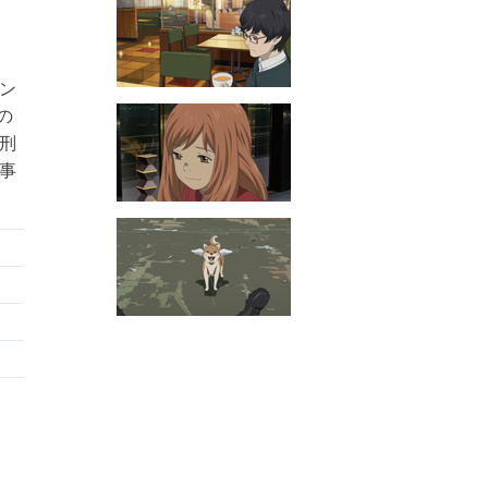
ン
の
刑
事