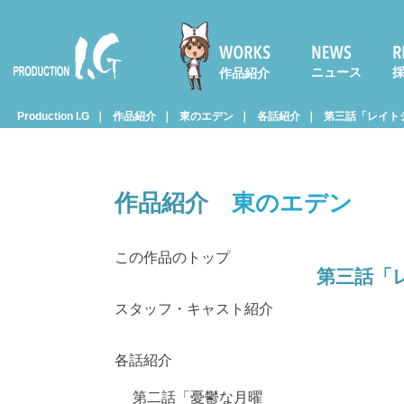
ニュース
作品紹介
Prod
Production I.G
作品紹介
東のエデン
各話紹介
第三話「レイト
uctio
作品紹介
東のエデン
n I.G
この作品のトップ
第三話「
スタッフ・キャスト紹介
各話紹介
第二話「憂鬱な月曜