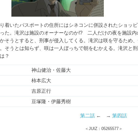
り着いたパスポートの住所にはシネコンに併設されたショッピ
った。滝沢は施設のオーナーなのか!? 二人だけの夜を施設内
かそうとすると、刑事が侵入してくる。滝沢は咲を守るため、
。そうとは知らず、咲は一人ぼっちで朝をむかえる。滝沢と刑
は？
神山健治・佐藤大
柿本広大
吉原正行
豆塚隆・伊藤秀樹
第二話
← →
第四話
＜JUIZ：05265577＞