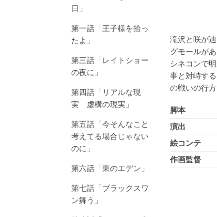
日」
第一話「王子様を拾っ
滝沢と咲が辿
たよ」
グモールがあ
第三話「レイトショー
シネコンで明
の夜に」
事と対峙する
の戦いの行方
第四話「リアルな現
実 虚構の現実」
脚本
第五話「今そんなこと
演出
考えてる場合じゃない
絵コンテ
のに」
作画監督
第六話「東のエデン」
第七話「ブラックスワ
ン舞う」