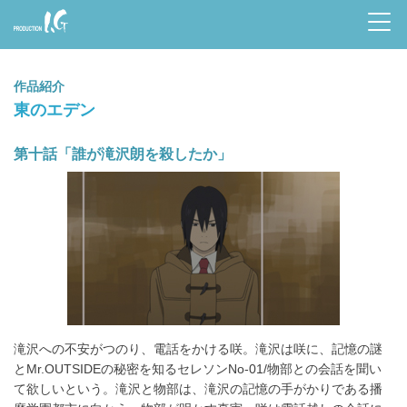
Prod
uctio
作品紹介
n I.G
東のエデン
第十話「誰が滝沢朗を殺したか」
滝沢への不安がつのり、電話をかける咲。滝沢は咲に、記憶の謎
とMr.OUTSIDEの秘密を知るセレソンNo-01/物部との会話を聞い
て欲しいという。滝沢と物部は、滝沢の記憶の手がかりである播