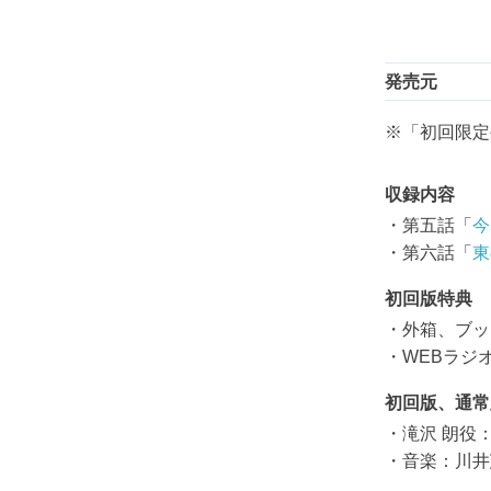
発売元
※「初回限定
収録内容
・第五話「
今
・第六話「
東
初回版特典
・外箱、ブッ
・WEBラジオ
初回版、通常
・滝沢 朗役
・音楽：川井