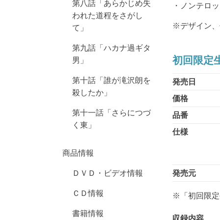
第八話「あらかじめ失
・ノンテロッ
われた道程をさがし
※デザイン、
て」
第九話「ハカナ過ギタ
初回限定生
男」
第十話「誰が滝沢朗を
発売日
殺したか」
価格
第十一話「さらにつづ
品番
く東」
仕様
商品情報
ＤＶＤ・ビデオ情報
発売元
ＣＤ情報
※「初回限定
書籍情報
収録内容