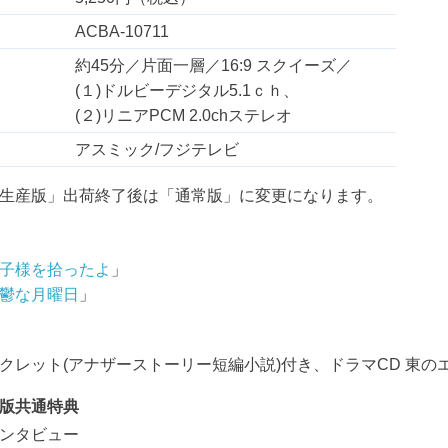
ACBA-10711
約45分／片面一層／16:9 スクイーズ／
(１)ドルビーデジタル5.1ｃｈ、
(２)リニアPCM 2.0chステレオ
アスミック/フジテレビ
生産版」出荷終了後は「通常版」に変更になります。
子様を拾ったよ
」
鬱な月曜日
」
レット(アナザーストーリー短編小説)付き、ドラマCD 東のエデン 
版共通特典
ンタビュー