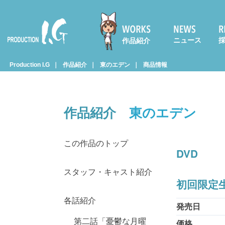
ニュース
作品紹介
Prod
Production I.G
作品紹介
東のエデン
商品情報
uctio
作品紹介
東のエデン
n I.G
この作品のトップ
DVD
スタッフ・キャスト紹介
初回限定生
各話紹介
発売日
第二話「憂鬱な月曜
価格