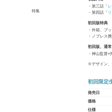
・第三話「
レ
特集
・第四話「
リ
初回版特典
・外箱、ブッ
・ノブレス携
初回版、通常
・神山監督×
※デザイン、
初回限定生
発売日
価格
仕様