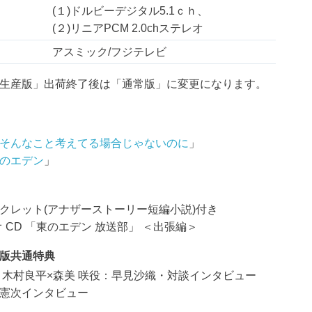
(１)ドルビーデジタル5.1ｃｈ、
(２)リニアPCM 2.0chステレオ
アスミック/フジテレビ
生産版」出荷終了後は「通常版」に変更になります。
そんなこと考えてる場合じゃないのに
」
のエデン
」
クレット(アナザーストーリー短編小説)付き
 CD 「東のエデン 放送部」 ＜出張編＞
版共通特典
：木村良平×森美 咲役：早見沙織・対談インタビュー
憲次インタビュー