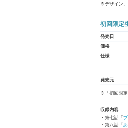
※デザイン、
初回限定生
発売日
価格
仕様
発売元
※「初回限定
収録内容
・第七話「
ブ
・第八話「
あ