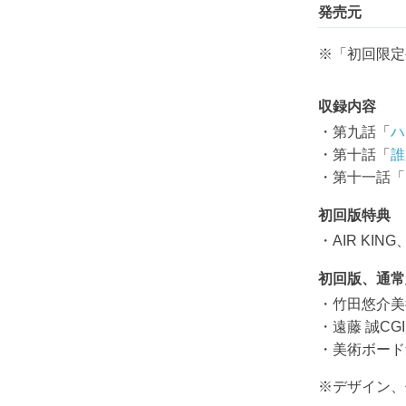
発売元
※「初回限定
収録内容
・第九話「
ハ
・第十話「
誰
・第十一話「
初回版特典
・AIR KI
初回版、通常
・竹田悠介美
・遠藤 誠C
・美術ボード
※デザイン、