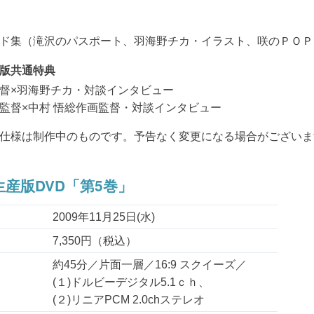
ド集（滝沢のパスポート、羽海野チカ・イラスト、咲のＰＯＰ
版共通特典
督×羽海野チカ・対談インタビュー
監督×中村 悟総作画監督・対談インタビュー
仕様は制作中のものです。予告なく変更になる場合がございま
産版DVD「第5巻」
2009年11月25日(水)
7,350円（税込）
約45分／片面一層／16:9 スクイーズ／
(１)ドルビーデジタル5.1ｃｈ、
(２)リニアPCM 2.0chステレオ