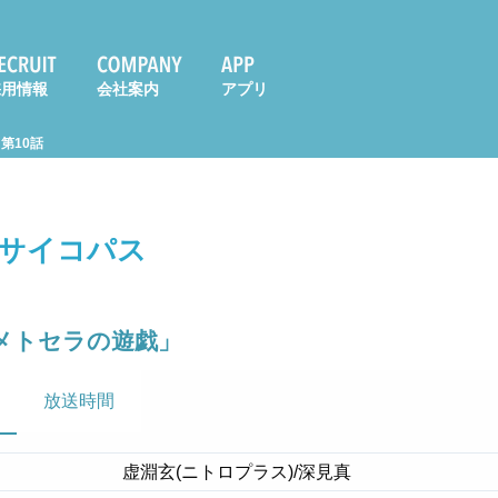
採用情報
会社案内
アプリ
第10話
S サイコパス
「メトセラの遊戯」
放送時間
虚淵玄(ニトロプラス)/深見真