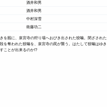
酒井和男
酒井和男
中村深雪
衛藤功二
きを囮に、泉宮寺の狩り場へおびき出された狡噛。閉ざされた
段を奪われた狡噛を、泉宮寺の罠が襲う。はたして狡噛はゆき
すことが出来るのか!?