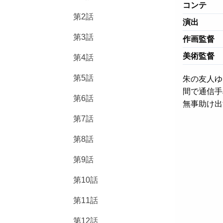
コンテ
第2話
演出
第3話
作画監督
美術監督
第4話
第5話
朱の友人ゆ
間で通信手
第6話
無事助け出
第7話
第8話
第9話
第10話
第11話
第12話