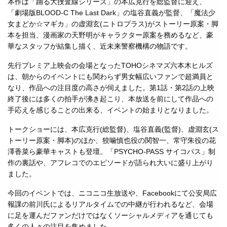
本作は「踊る大捜査線シリーズ」の本広克行を総監督に迎え、
「劇場版BLOOD-C The Last Dark」の塩谷直義が監督、「魔法少
女まどか☆マギカ」の虚淵玄(ニトロプラス)がストーリー原案・脚
本を担当、漫画家の天野明がキャラクター原案を務めるなど、豪
華なスタッフが結集し描く、近未来警察機構の物語です。
先行プレミア上映会の会場となったTOHOシネマズ六本木ヒルズ
は、朝からのイベントにも関わらず男女幅広いファンで超満員と
なり、作品への注目度の高さが伺えました。第1話・第2話の上映
終了後には多くの拍手が沸き起こり、本放送を前にして作品への
手応えを感じることの出来る、イベントの始まりとなりました。
トークショーには、本広克行(総監督)、塩谷直義(監督)、虚淵玄(ス
トーリー原案・脚本)のほか、狡噛慎也役の関智一、常守朱役の花
澤香菜ら豪華キャストも登壇。「PSYCHO-PASS サイコパス」制
作の裏話や、アフレコでのエピソードが語られ大いに盛り上がり
ました。
今回のイベントでは、ニコニコ生放送や、Facebookにて公安局広
報課の前川氏によるリアルタイムでの中継が行われるなど、会場
に足を運んだファンだけではなくソーシャルメディアを通じても
多くの人々の注目を集めました。