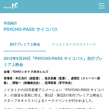
Prod
uctio
作品紹介
n I.G
PSYCHO-PASS サイコパス
先行プレミア上映会
クリエイターズクロストーク
2012年9月29日『PSYCHO-PASS サイコパス』先行プレ
ミア上映会
会場：TOHOシネマ 六本木ヒルズ
登壇者：本広克行（総監督）、塩谷直義（監督）、虚淵玄（ストーリー原
案）、関智一（狡噛慎也役）、花澤香菜（常守朱役）
ノイタミナの10月新番アニメーション「PSYCHO-PASS サイコパ
ス」の放送を直前に控え、第1話・第2話の先行プレミア上映会と
スタッフ＆キャストによるトークイベントが行われました。